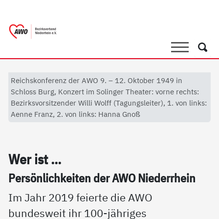
springen
AWO Bezirksverband Niederrhein e.V. 
Link zu Home
Suche
Such
Reichskonferenz der AWO 9. – 12. Oktober 1949 in
Schloss Burg, Konzert im Solinger Theater: vorne rechts:
Bezirksvorsitzender Willi Wolff (Tagungsleiter), 1. von links:
Aenne Franz, 2. von links: Hanna Gnoß
Wer ist ...
Per­sön­lich­kei­ten der AWO Nie­der­r­hein
Im Jahr 2019 feierte die AWO
bundesweit ihr 100-jähriges