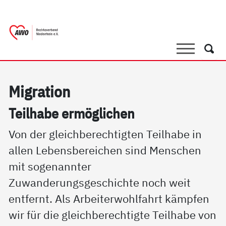
springen
AWO Bezirksverband Niederrhein e.V. |
Link zu Home
Suche
Such
Mi­g­ra­ti­on
Teil­ha­be er­mög­li­chen
Von der gleichberechtigten Teilhabe in
allen Lebensbereichen sind Menschen
mit sogenannter
Zuwanderungsgeschichte noch weit
entfernt. Als Arbeiterwohlfahrt kämpfen
wir für die gleichberechtigte Teilhabe von