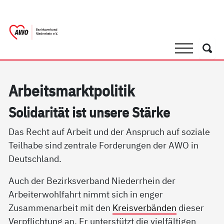
springen
AWO Bezirksverband Niederrhein e.V. |
Link zu Home
Suche
Such
Ar­beits­markt­po­li­tik
So­li­da­ri­tät ist un­se­re Stär­ke
Das Recht auf Arbeit und der Anspruch auf soziale
Teilhabe sind zentrale Forderungen der AWO in
Deutschland.
Auch der Bezirksverband Niederrhein der
Arbeiterwohlfahrt nimmt sich in enger
Zusammenarbeit mit den
Kreisverbänden
dieser
Verpflichtung an. Er unterstützt die vielfältigen