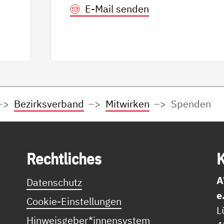
E-Mail senden
Bezirksverband
Mitwirken
Spenden
Recht­li­ches
K
A
Datenschutz
e
Cookie-Einstellungen
L
Hinweisgeber*innensystem