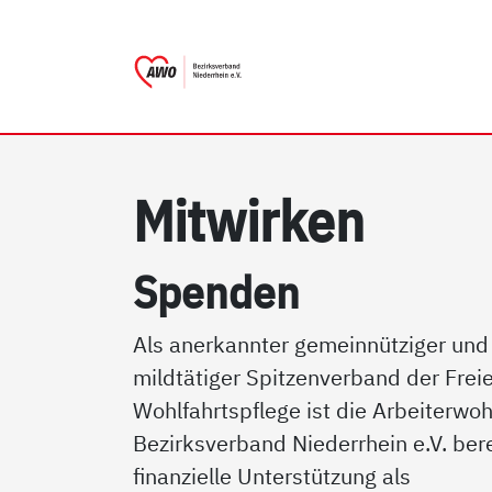
AWO Bezirksverband Niede
Link zu Home
Mit­wir­ken
Spen­den
Als anerkannter gemeinnütziger und
mildtätiger Spitzenverband der Frei
Wohlfahrtspflege ist die Arbeiterwoh
Bezirksverband Niederrhein e.V. bere
finanzielle Unterstützung als