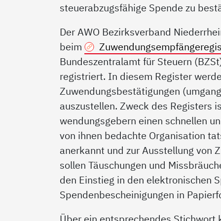
steuerabzugsfähige Spende zu best
Der AWO Bezirksverband Niederrhein 
beim
Zuwendungsempfängeregis
Bundeszentralamt für Steuern (BZSt
registriert. In diesem Register werde
Zuwen­dungsbestätigungen (umgang
auszustellen. Zweck des Registers i
wendungsgebern einen schnellen und
von ihnen bedachte Organisation tat
anerkannt und zur Ausstellung von 
sollen Täu­schungen und Missbräuche
den Einstieg in den elektronischen
Spendenbescheinigungen in Papierf
Über ein entsprechendes Stichwort 