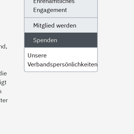
Ehrenamtliches
Engagement
Mitglied werden
Spenden
nd,
Unsere
Verbandspersönlichkeiten
die
igt
h
ter