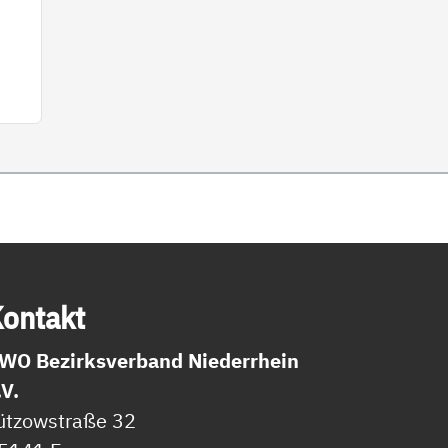
on­takt
WO Bezirksverband Niederrhein
.V.
ützowstraße 32