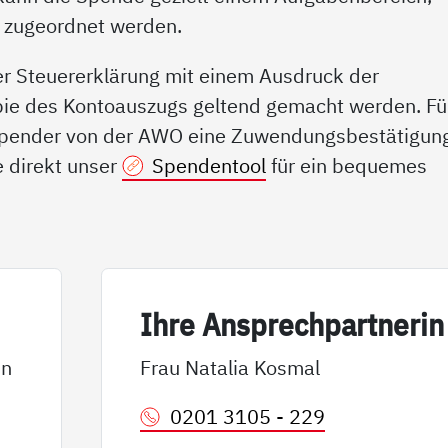
g zugeordnet werden.
r Steuererklärung mit einem Ausdruck der
pie des Kontoauszugs geltend gemacht werden. Fü
Spender von der AWO eine Zuwendungsbestätigun
 direkt unser
Spendentool
für ein bequemes
Ih­re An­sp­rech­part­ne­rin
in
Frau Natalia Kosmal
0201 3105 - 229