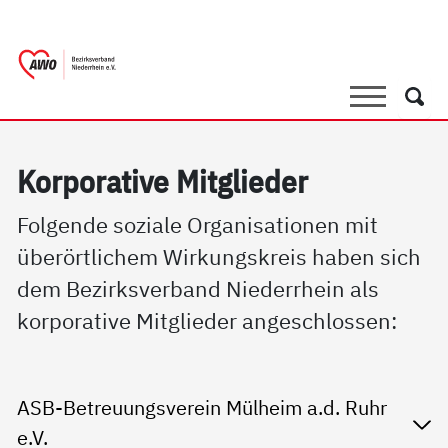
springen
AWO Bezirksverband Niederrhein e.V. |
Link zu Home
Suche
Such
Kor­po­ra­ti­ve Mit­g­lie­der
Folgende soziale Organisationen mit
überörtlichem Wirkungskreis haben sich
dem Bezirksverband Niederrhein als
korporative Mitglieder angeschlossen:
ASB-Betreuungsverein Mülheim a.d. Ruhr
e.V.