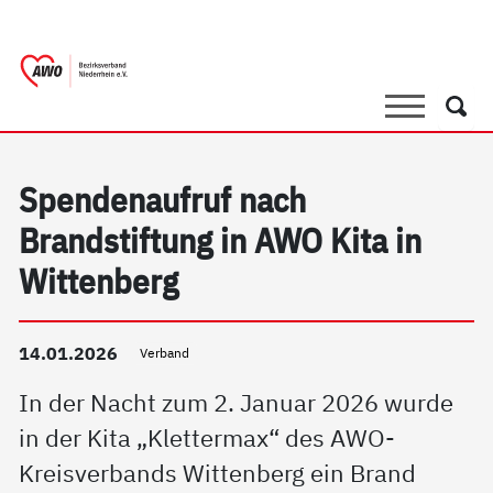
springen
AWO Bezirksverband Niederrhein e.V. |
Link zu Home
Suche
Such
Spendenaufruf nach
Brandstiftung in AWO Kita in
Wittenberg
14.01.2026
Verband
In der Nacht zum 2. Januar 2026 wurde
in der Kita „Klettermax“ des AWO-
Kreisverbands Wittenberg ein Brand