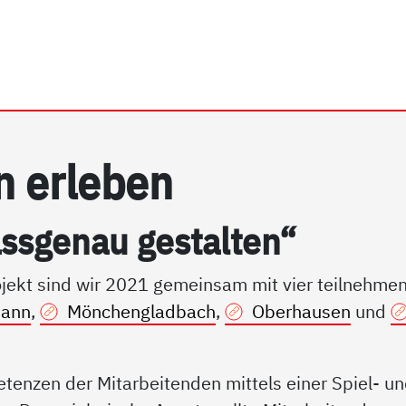
hein e.V. | Digitalisierun
n er­le­ben
pass­ge­nau ge­stal­ten“
rojekt sind wir 2021 gemeinsam mit vier teilnehme
mann
,
Mönchengladbach
,
Oberhausen
und
tenzen der Mitarbeitenden mittels einer Spiel- u