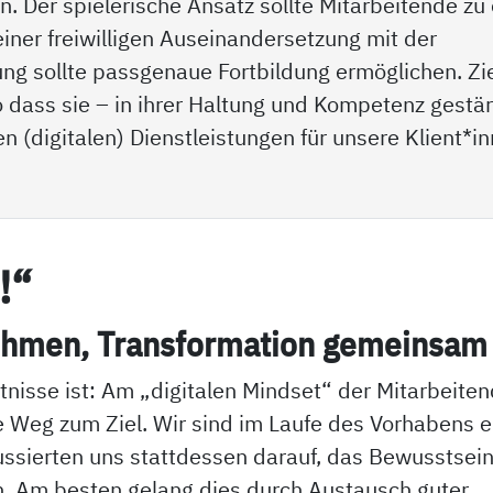
. Der spielerische Ansatz sollte Mitarbeitende zu 
einer freiwilligen Auseinandersetzung mit der
ung sollte passgenaue Fortbildung ermöglichen. Zie
 dass sie – in ihrer Haltung und Kompetenz gestärk
n (digitalen) Dienstleistungen für unsere Klient*i
!“
eh­men, Trans­for­ma­ti­on ge­mein­sam 
tnisse ist: Am „digitalen Mindset“ der Mitarbeite
ge Weg zum Ziel. Wir sind im Laufe des Vorhabens e
ssierten uns stattdessen darauf, das Bewusstsein
rn. Am besten gelang dies durch Austausch guter