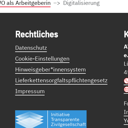
O als Arbeitgeberin
Digitalisierung
Recht­li­ches
K
A
Datenschutz
e
Cookie-Einstellungen
L
Hinweisgeber*innensystem
4
Lieferkettensorgfaltspflichtengesetz
Impressum
F
I
Y