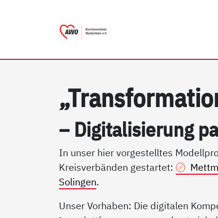
AWO Bezirksverband Niederr
Link zu Home
„Trans­for­ma­ti­o
– Di­gi­ta­li­sie­rung 
In unser hier vorgestelltes Modellp
Kreisverbänden gestartet:
Mett
Solingen
.
Unser Vorhaben: Die digitalen Kompe