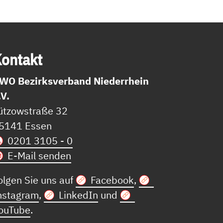
on­takt
WO Bezirksverband Niederrhein
.V.
ützowstraße 32
5141 Essen
0201 3105 - 0
E-Mail senden
olgen Sie uns auf
Facebook
,
nstagram
,
LinkedIn
und
ouTube
.