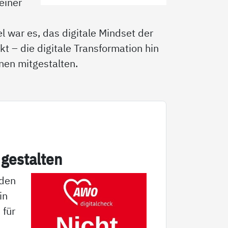
einer
l war es, das digitale Mindset der
t – die digitale Transformation hin
nnen mitgestalten.
ge­stal­ten
nden
in
 für