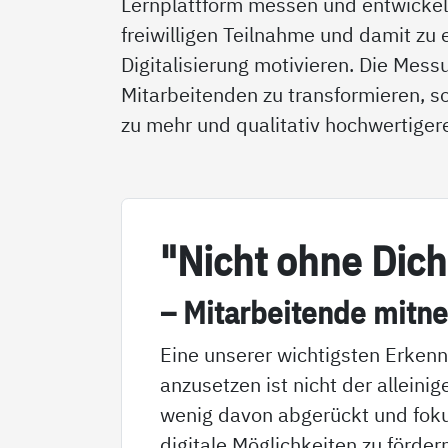
Lernplattform messen und entwickeln
freiwilligen Teilnahme und damit zu 
Digitalisierung motivieren. Die Mess
Mitarbeitenden zu transformieren, so
zu mehr und qualitativ hochwertigere
"Nicht oh­ne Dich
– Mit­ar­bei­ten­de mit­n
Eine unserer wichtigsten Erkenn
anzusetzen ist nicht der alleini
wenig davon abgerückt und foku
digitale Möglichkeiten zu förde