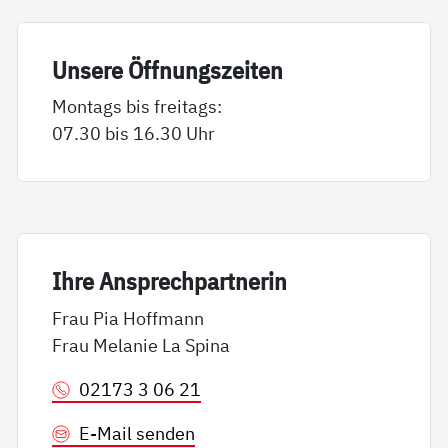
Un­se­re Öff­nungs­zei­ten
Montags bis freitags:
07.30 bis 16.30 Uhr
Ih­re An­sp­rech­part­ne­rin
Frau Pia Hoffmann
Frau Melanie La Spina
02173 3 06 21
E-Mail senden