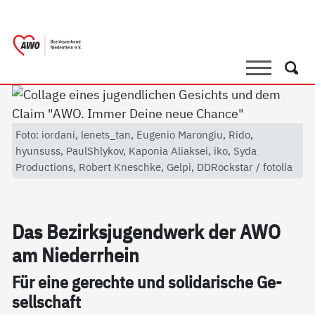
springen
AWO Bezirksverband Niederrhein e.V. 
Link zu Home
Suche
Such
Foto: iordani, lenets_tan, Eugenio Marongiu, Rido,
hyunsuss, PaulShlykov, Kaponia Aliaksei, iko, Syda
Productions, Robert Kneschke, Gelpi, DDRockstar / fotolia
Das Be­zirks­ju­gend­werk der AWO
am Nie­der­r­hein
Für ei­ne ge­rech­te und so­li­da­ri­sche Ge­
sell­schaft