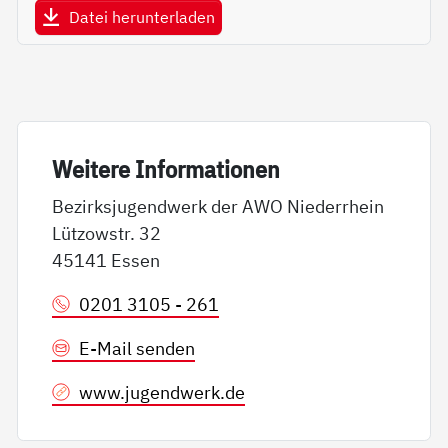
Datei herunterladen
Wei­te­re In­for­ma­tio­nen
Bezirksjugendwerk der AWO Niederrhein
Lützowstr. 32
45141 Essen
0201 3105 - 261
E-Mail senden
www.jugendwerk.de