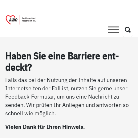
springen
AWO Bezirksverband Niederrhein e.V. 
Link zu Home
Suche
Such
Ha­ben Sie ei­ne Bar­rie­re ent­
deckt?
Falls das bei der Nutzung der Inhalte auf unseren
Internetseiten der Fall ist, nutzen Sie gerne unser
Feedback-Formular, um uns eine Nachricht zu
senden. Wir prüfen Ihr Anliegen und antworten so
schnell wie möglich.
Vielen Dank für Ihren Hinweis.