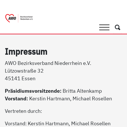
springen
AWO Bezirksverband Niederrhein e.V.
Link zu Home
Suche
Such
Im­pres­sum
AWO Bezirksverband Niederrhein e.V.
Lützowstraße 32
45141 Essen
Präsidiumsvorsitzende:
Britta Altenkamp
Vorstand:
Kerstin Hartmann, Michael Rosellen
Vertreten durch:
Vorstand: Kerstin Hartmann, Michael Rosellen