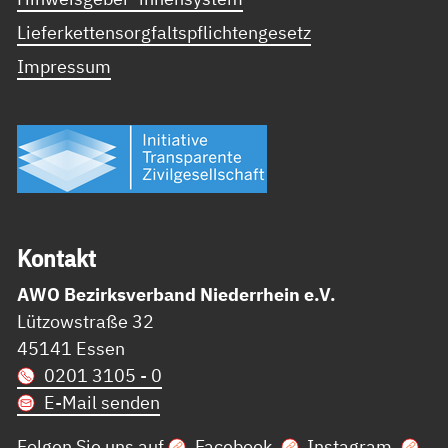
Lieferkettensorgfaltspflichtengesetz
Impressum
Kon­takt
AWO Bezirksverband Niederrhein e.V.
Lützowstraße 32
45141 Essen
0201 3105 - 0
E-Mail senden
Folgen Sie uns auf
Facebook
,
Instagram
,