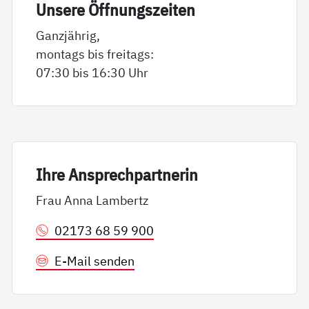
Un­se­re Öff­nungs­zei­ten
Ganzjährig,
montags bis freitags:
07:30 bis 16:30 Uhr
Ih­re An­sp­rech­part­ne­rin
Frau Anna Lambertz
02173 68 59 900
E-Mail senden