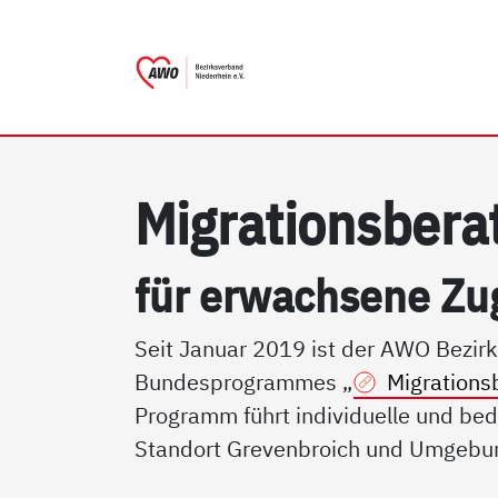
AWO Bezirksverband Niede
Link zu Home
Mi­g­ra­ti­ons­be­r
für er­wach­se­ne Zu
Seit Januar 2019 ist der AWO Bezirk
Bundesprogrammes „
Migrations
Programm führt individuelle und be
Standort Grevenbroich und Umgebun