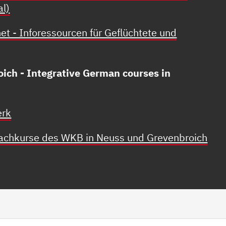
al)
net - Inforessourcen für Geflüchtete und
oich - Integrative German courses in
erk
rachkurse des WKB in Neuss und Grevenbroich