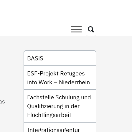
eratung für erwachsene Z
Suche
Suche
Untermenü
BASiS
ESF-Projekt Refugees
into Work – Niederrhein
Fachstelle Schulung und
as
Qualifizierung in der
Flüchtlingsarbeit
Integrationsagentur