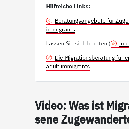
Hilfreiche Links:
Beratungsangebote für Zuge
immigrants
Lassen Sie sich beraten (
mul
Die Migrationsberatung für 
adult immigrants
Vi­­deo: Was ist Mi­g­ra­
se­­­ne Zu­­­ge­wan­­der­­