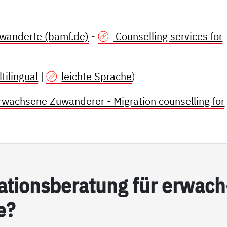
wanderte (bamf.de)
-
Counselling services for
tilingual
|
leichte Sprache
)
erwachsene Zuwanderer - Migration counselling for
­­ti­on­s­be­ra­­­tung für er­wach­­
te?