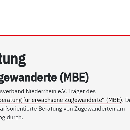
rrhein e.V. | Migrationsb
a­tung
­ge­wan­der­te (MBE)
sverband Niederrhein e.V. Träger des
beratung für erwachsene Zugewanderte“ (MBE)
. D
darfsorientierte Beratung von Zugewanderten am
g durch.