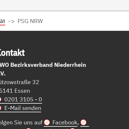
ät
PSG NRW
on­takt
WO Bezirksverband Niederrhein
.V.
ützowstraße 32
5141 Essen
0201 3105 - 0
E-Mail senden
olgen Sie uns auf
Facebook
,