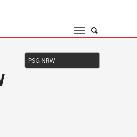
Suche
Suche
Untermenü
PSG NRW
W