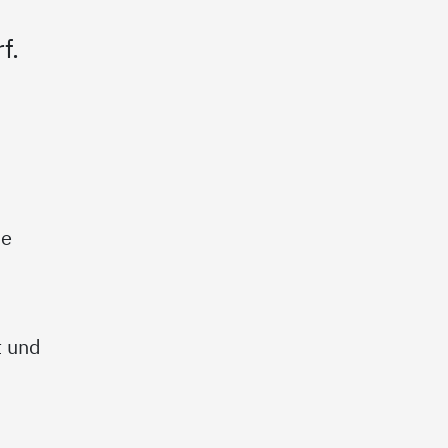
f.
he
e
t und