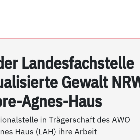
rrhein e.V. | PSG NRW
 der Lan­des­fach­s­tel­le
xua­li­sier­te Ge­walt NR
­re-Ag­nes-Haus
ionalstelle in Trägerschaft des AWO
es Haus (LAH) ihre Arbeit