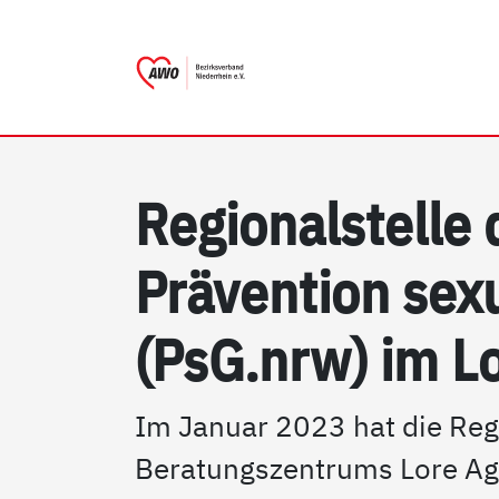
AWO Bezirksverband Niede
Link zu Home
Re­gio­nal­s­tel­le
Präv­en­ti­on se­
(PsG.nrw) im Lo
Im Januar 2023 hat die Reg
Beratungszentrums Lore Agn