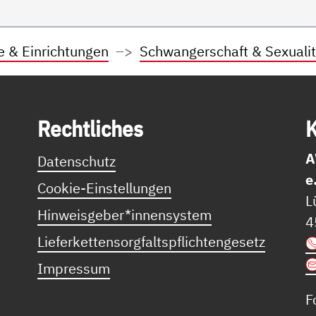
e & Einrichtungen
Schwangerschaft & Sexualit
Recht­li­ches
K
A
Datenschutz
e
Cookie-Einstellungen
L
Hinweisgeber*innensystem
4
Lieferkettensorgfaltspflichtengesetz
Impressum
F