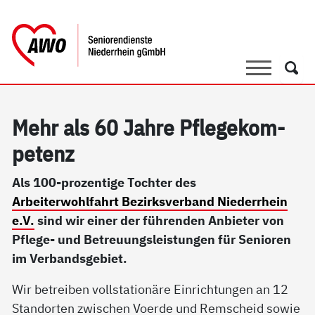
springen
AWO Bezirksverband Niederrhein e.V. 
Link zu Home
Suche
Such
Mehr als 60 Jah­re Pf­le­ge­kom­
pe­tenz
Als 100-prozentige Tochter des
Arbeiterwohlfahrt Bezirksverband Niederrhein
e.V.
sind wir einer der führenden Anbieter von
Pflege- und Betreuungsleistungen für Senioren
im Verbandsgebiet.
Wir betreiben vollstationäre Einrichtungen an 12
Standorten zwischen Voerde und Remscheid sowie