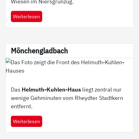
Wiesen im Niersgrünzug.
Weiterlesen
Mön­chen­g­lad­bach
Das
Helmuth-Kuhlen-Haus
liegt zentral nur
wenige Gehminuten vom Rheydter Stadtkern
entfernt.
Weiterlesen