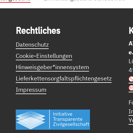
Recht­li­ches
K
A
Datenschutz
e
Cookie-Einstellungen
L
Hinweisgeber*innensystem
4
Lieferkettensorgfaltspflichtengesetz
Impressum
F
I
Y