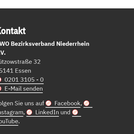
on­takt
WO Bezirksverband Niederrhein
.V.
ützowstraße 32
5141 Essen
0201 3105 - 0
E-Mail senden
olgen Sie uns auf
Facebook
,
nstagram
,
LinkedIn
und
ouTube
.