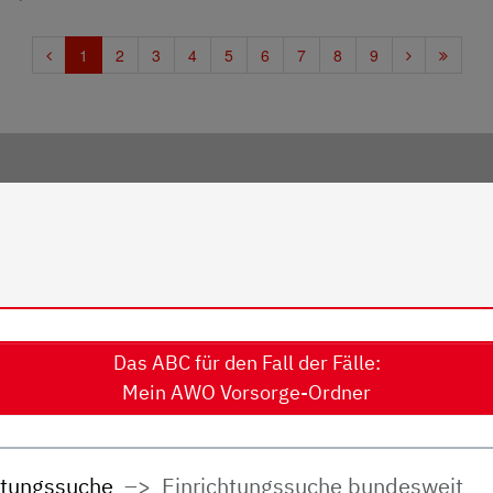
Das ABC für den Fall der Fälle:
Mein AWO Vorsorge-Ordner
htungssuche
Einrichtungssuche bundesweit