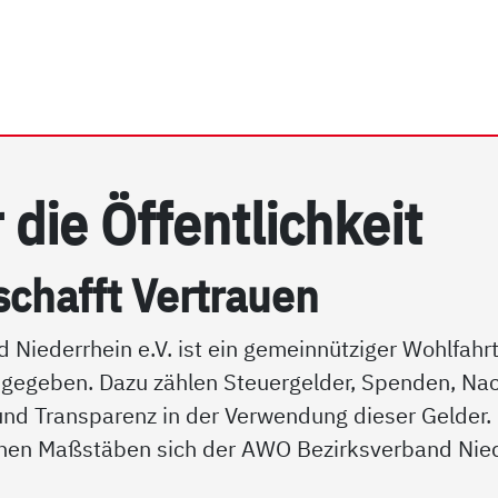
rrhein e.V. | Transparenz
 die Öf­f­ent­lich­keit
schafft Ver­trau­en
d Niederrhein e.V. ist ein gemeinnütziger Wohlfah
 gegeben. Dazu zählen Steuergelder, Spenden, Nac
 und Transparenz in der Verwendung dieser Gelder. 
hen Maßstäben sich der AWO Bezirksverband Niede