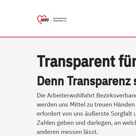
AWO Bezirksverband Niede
Link zu Home
Tran­s­pa­rent für
Denn Tran­s­pa­renz 
Die Arbeiterwohlfahrt Bezirksverban
werden uns Mittel zu treuen Händen
erfordert von uns äußerste Sorgfalt
Zahlen geben und darlegen, an welc
anderen messen lässt.