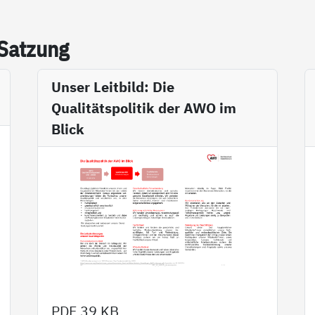
 Sat­zung
Unser Leitbild: Die
Qualitätspolitik der AWO im
Blick
PDF
39 KB