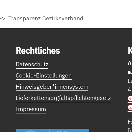
Transparenz Bezirksverband
Recht­li­ches
K
A
Datenschutz
e
Cookie-Einstellungen
L
Hinweisgeber*innensystem
4
Lieferkettensorgfaltspflichtengesetz
Impressum
F
I