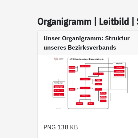
Or­ga­ni­gramm | Leit­bild |
Unser Organigramm: Struktur
unseres Bezirksverbands
PNG
138 KB