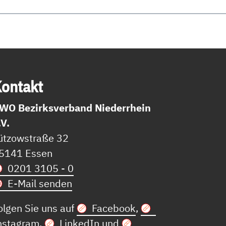
on­takt
WO Bezirksverband Niederrhein
.V.
ützowstraße 32
5141 Essen
0201 3105 - 0
E-Mail senden
olgen Sie uns auf
Facebook
,
nstagram
,
LinkedIn
und