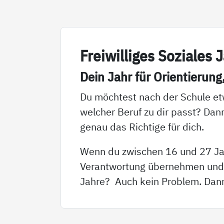
Frei­wil­li­ges So­zia­les
Dein Jahr für Ori­en­tie­rung
Du möchtest nach der Schule et
welcher Beruf zu dir passt? Dann
genau das Richtige für dich.
Wenn du zwischen 16 und 27 Jah
Verantwortung übernehmen und di
Jahre? Auch kein Problem. Dann