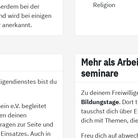
Religion
ußerdem bei der
nd wird bei einigen
 anerkannt.
Mehr als Ar­bei
se­mi­na­re
igendienstes bist du
Zu deinem Freiwilli
Bildungstage
. Dort 
in e.V. begleitet
tauschst dich über 
ren deinen
dich mit Themen, die
Fragen zur Seite und
Einsatzes. Auch in
Freu dich auf abwec