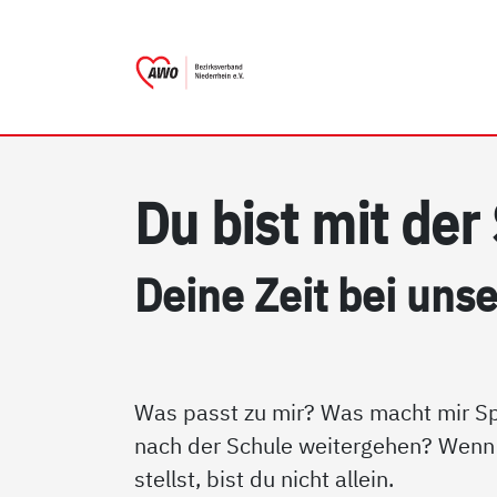
AWO Bezirksverband Nieder
Link zu Home
Du bist mit der 
Dei­ne Zeit bei un­se­
Was passt zu mir? Was macht mir Sp
nach der Schule weitergehen? Wenn 
stellst, bist du nicht allein.