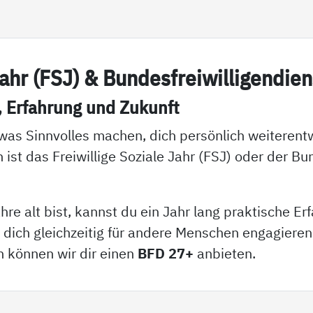
 Jahr (FSJ) & Bun­des­f­rei­wil­li­gen­di­
, Er­fah­rung und Zu­kunft
was Sinnvolles machen, dich persönlich weiterent
 ist das Freiwillige Soziale Jahr (FSJ) oder der Bu
re alt bist, kannst du ein Jahr lang praktische E
ch gleichzeitig für andere Menschen engagieren. 
 können wir dir einen
BFD 27+
anbieten.