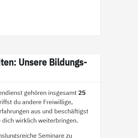
­ten: Un­se­re Bil­dungs­
gendienst gehören insgesamt
25
triffst du andere Freiwillige,
Erfahrungen aus und beschäftigst
 dich wirklich weiterbringen.
hslungsreiche Seminare zu