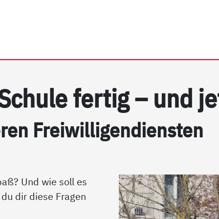
rhein e.V. | Freiwilligend
Schu­le fer­tig – und je
ren Frei­wil­li­gen­di­ens­ten
aß? Und wie soll es
du dir diese Fragen