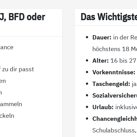
SJ, BFD oder
Das Wich­tigs­t
Dauer:
in der R
Chance
höchstens 18 M
Alter:
16 bis 27
 zu dir passt
Vorkenntnisse:
en
Taschengeld:
ja
n
Sozialversicher
 sammeln
Urlaub:
inklusiv
ckeln
Chancengleichh
Schulabschluss, 