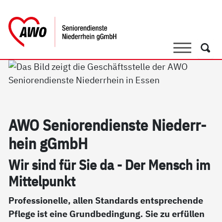
springen
AWO Bezirksverband Niederrhein e.V. 
Link zu Home
Suche
Such
AWO Se­nio­ren­di­ens­te Nie­der­r­
hein gGmbH
Wir sind für Sie da - Der Mensch im
Mit­tel­punkt
Professionelle, allen Standards entsprechende
Pflege ist eine Grundbedingung. Sie zu erfüllen