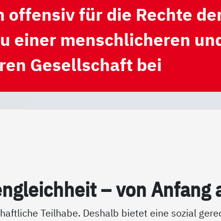
 offensiv für die Rechte de
 zu einer menschlicheren un
ren Gesellschaft bei
n­g­leich­heit – von An­fang 
chaftliche Teilhabe. Deshalb bietet eine sozial gere