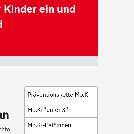
r Kinder ein und
d
Untermenü
Präventionskette Mo.Ki
Mo.Ki "unter 3"
an
Mo.Ki-Pat*innen
chte