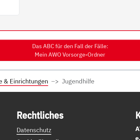
Das ABC für den Fall der Fälle:
Mein AWO Vorsorge-Ordner
e & Einrichtungen
Jugendhilfe
Recht­li­ches
K
A
Datenschutz
e