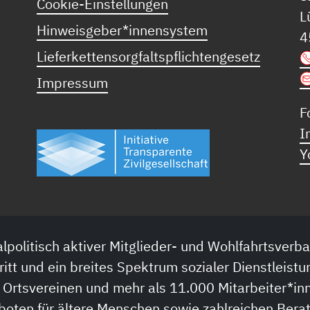
Cookie-Einstellungen
L
Hinweisgeber*innensystem
4
Lieferkettensorgfaltspflichtengesetz
Impressum
F
I
Y
lpolitisch aktiver Mitglieder- und Wohlfahrtsverba
ritt und ein breites Spektrum sozialer Dienstleistu
 Ortsvereinen und mehr als 11.000 Mitarbeiter*inn
boten für ältere Menschen sowie zahlreichen Bera