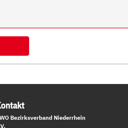
on­takt
WO Bezirksverband Niederrhein
.V.