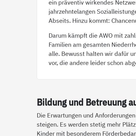
ein präventiv wirkendes Netzwe
jahrzehntelangen Sozialleistung
Abseits. Hinzu kommt: Chancenun
Darum kämpft die AWO mit zahlr
Familien am gesamten Niederrhe
alle. Bewusst halten wir dafür 
vor, die andere leider schon ab
Bil­dung und Be­t­reu­ung a
Die Erwartungen und Anforderunge
steigen. Es werden stetig mehr Plätz
Kinder mit besonderem Förderbedarf