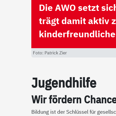
Die AWO setzt sich
trägt damit aktiv
kinderfreundliche
Foto: Patrick Zier
Ju­gend­hil­fe
Wir för­dern Chan­ce
Bildung ist der Schlüssel für gesells