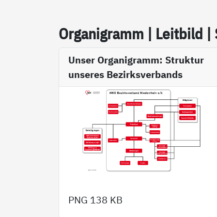
Or­ga­ni­gramm | Leit­bild |
Unser Organigramm: Struktur
unseres Bezirksverbands
PNG
138 KB