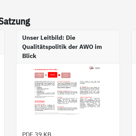
 Sat­zung
Unser Leitbild: Die
Qualitätspolitik der AWO im
Blick
PDF
39 KB