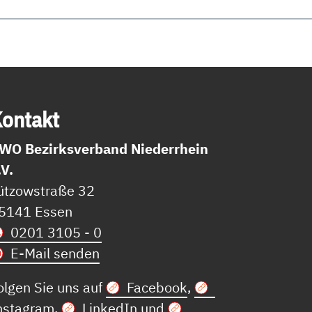
on­takt
WO Bezirksverband Niederrhein
.V.
ützowstraße 32
5141 Essen
0201 3105 - 0
E-Mail senden
olgen Sie uns auf
Facebook
,
nstagram
,
LinkedIn
und