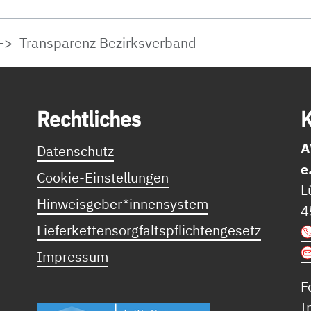
Transparenz Bezirksverband
Recht­li­ches
K
A
Datenschutz
e
Cookie-Einstellungen
L
Hinweisgeber*innensystem
4
Lieferkettensorgfaltspflichtengesetz
Impressum
F
I