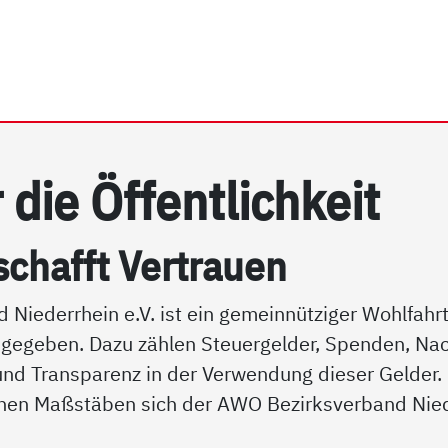
rrhein e.V. | Transparenz
 die Öf­f­ent­lich­keit
schafft Ver­trau­en
d Niederrhein e.V. ist ein gemeinnütziger Wohlfah
 gegeben. Dazu zählen Steuergelder, Spenden, Nac
 und Transparenz in der Verwendung dieser Gelder. 
hen Maßstäben sich der AWO Bezirksverband Niede