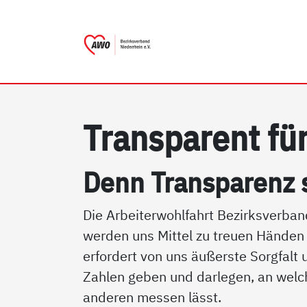
AWO Bezirksverband Niede
Link zu Home
Tran­s­pa­rent für
Denn Tran­s­pa­renz 
Die Arbeiterwohlfahrt Bezirksverban
werden uns Mittel zu treuen Händen
erfordert von uns äußerste Sorgfalt
Zahlen geben und darlegen, an welc
anderen messen lässt.