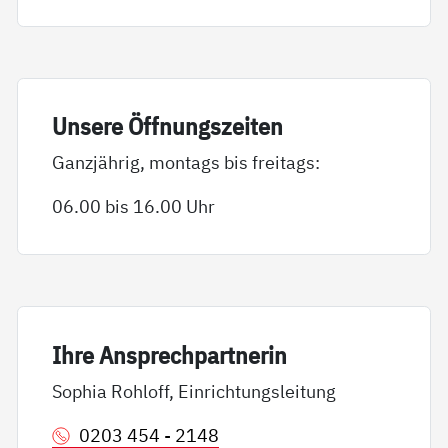
Un­se­re Öff­nungs­zei­ten
Ganzjährig, montags bis freitags:
06.00 bis 16.00 Uhr
Ih­re An­sp­rech­part­ne­rin
Sophia Rohloff, Einrichtungsleitung
0203 454 - 2148