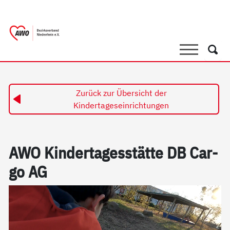
springen
AWO Bezirksverband Niederrhein e.V. 
Link zu Home
Suche
Such
Zurück zur Übersicht der
Kindertageseinrichtungen
AWO Kin­der­ta­ges­stät­te DB Car­
go AG