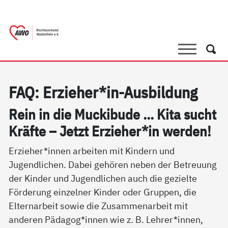
springen
AWO Bezirksverband Niederrhein e.V. 
Link zu Home
Suche
Such
FAQ: Er­zie­her*in-Aus­bil­dung
Rein in die Mu­cki­bu­de ... Ki­ta sucht
Kräf­te – Jetzt Er­zie­her*in wer­den!
Erzieher*innen arbeiten mit Kindern und
Jugendlichen. Dabei gehören neben der Betreuung
der Kinder und Jugendlichen auch die gezielte
Förderung einzelner Kinder oder Gruppen, die
Elternarbeit sowie die Zusammenarbeit mit
anderen Pädagog*innen wie z. B. Lehrer*innen,