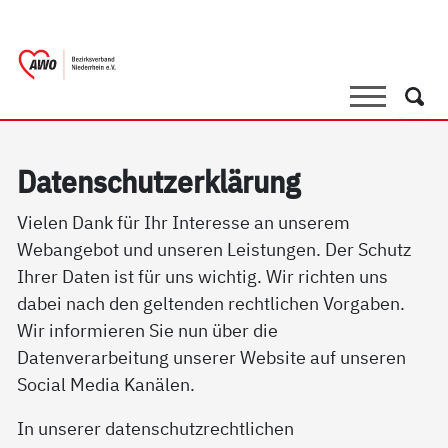
springen
AWO Bezirksverband Niederrhein e.V. 
Link zu Home
Suche
Such
Da­ten­schutz­er­klär­ung
Vielen Dank für Ihr Interesse an unserem
Webangebot und unseren Leistungen. Der Schutz
Ihrer Daten ist für uns wichtig. Wir richten uns
dabei nach den geltenden rechtlichen Vorgaben.
Wir informieren Sie nun über die
Datenverarbeitung unserer Website auf unseren
Social Media Kanälen.
In unserer datenschutzrechtlichen