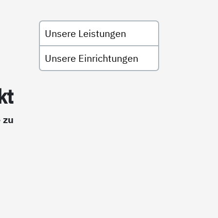
Untermenü
Unsere Leistungen
Unsere Einrichtungen
kt
 zu