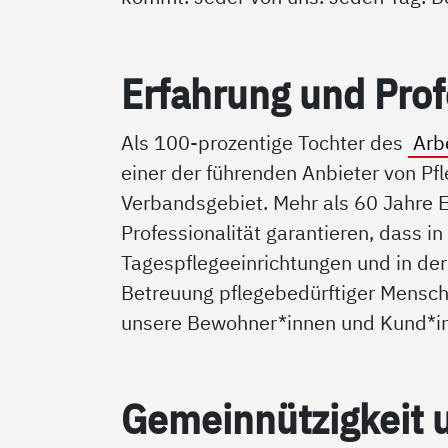
Er­fah­rung und Pro­fes
Als 100-prozentige Tochter des
Arbe
einer der führenden Anbieter von Pf
Verbandsgebiet. Mehr als 60 Jahre E
Professionalität garantieren, dass i
Tagespflegeeinrichtungen und in der
Betreuung pflegebedürftiger Mensche
unsere Bewohner*innen und Kund*inn
Ge­mein­nüt­zig­keit