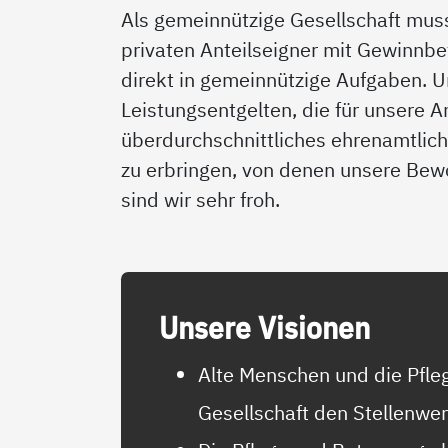
Als gemeinnützige Gesellschaft mu
privaten Anteilseigner mit Gewinnbe
direkt in gemeinnützige Aufgaben. U
Leistungsentgelten, die für unsere 
überdurchschnittliches ehrenamtlic
zu erbringen, von denen unsere Bew
sind wir sehr froh.
Un­se­re Vi­sio­nen
Alte Menschen und die Pfle
Gesellschaft den Stellenwer