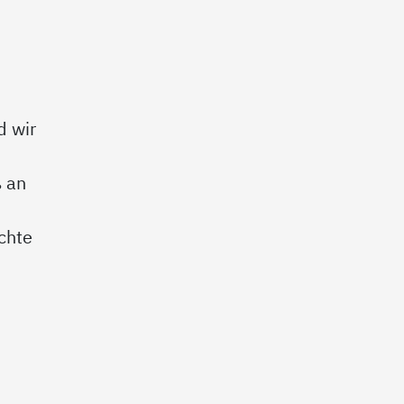
d wir
ß an
chte