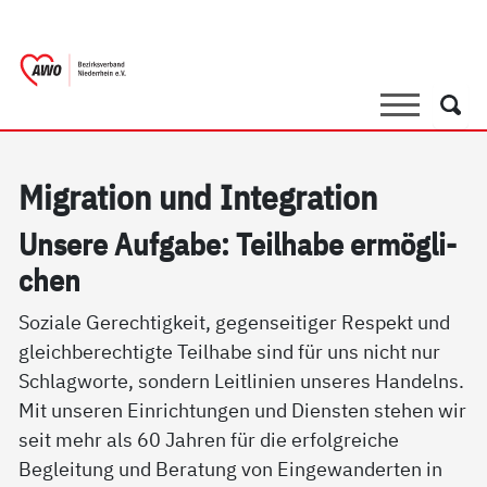
springen
AWO Bezirksverband Niederrhein e.V. |
Link zu Home
Suche
Such
Mi­g­ra­ti­on und In­te­g­ra­ti­on
Un­se­re Auf­ga­be: Teil­ha­be er­mög­li­
chen
Soziale Gerechtigkeit, gegenseitiger Respekt und
gleichberechtigte Teilhabe sind für uns nicht nur
Schlagworte, sondern Leitlinien unseres Handelns.
Mit unseren Einrichtungen und Diensten stehen wir
seit mehr als 60 Jahren für die erfolgreiche
Begleitung und Beratung von Eingewanderten in