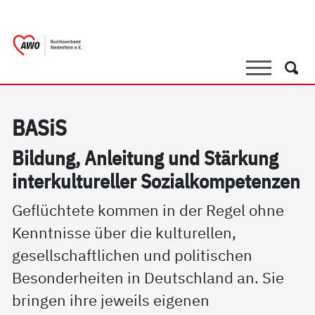
springen
AWO Bezirksverband Niederrhein e.V. 
Link zu Home
Suche
Such
BA­SiS
Bil­dung, An­lei­tung und Stär­kung
in­ter­kul­tu­rel­ler So­zial­kom­pe­ten­zen
Geflüchtete kommen in der Regel ohne
Kenntnisse über die kulturellen,
gesellschaftlichen und politischen
Besonderheiten in Deutschland an. Sie
bringen ihre jeweils eigenen