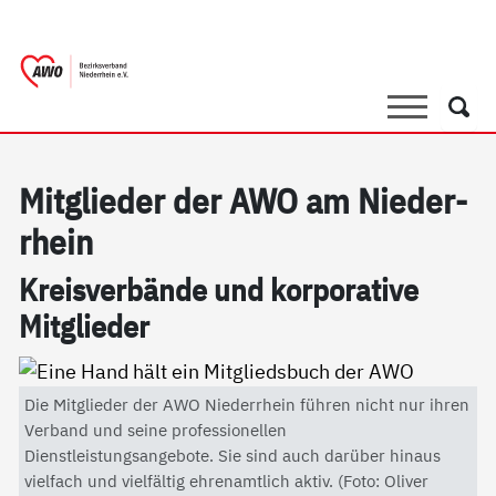
springen
AWO Bezirksverband Niederrhein e.V. 
Link zu Home
Suche
Such
Mit­g­lie­der der AWO am Nie­der­
r­hein
Kreis­ver­bän­de und kor­po­ra­ti­ve
Mit­g­lie­der
Die Mitglieder der AWO Niederrhein führen nicht nur ihren
Verband und seine professionellen
Dienstleistungsangebote. Sie sind auch darüber hinaus
vielfach und vielfältig ehrenamtlich aktiv. (Foto: Oliver