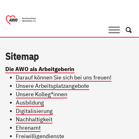
springen
AWO Bezirksverband Niederrhein e.V. 
Link zu Home
Suche
Such
Si­te­map
Die AWO als Arbeitgeberin
Darauf können Sie sich bei uns freuen!
Unsere Arbeitsplatzangebote
Unsere Kolleg*innen
Ausbildung
Digitalisierung
Nachhaltigkeit
Ehrenamt
Freiwilligendienste