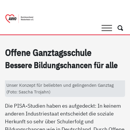
springen
AWO Bezirksverband Niederrhein e.V. 
Link zu Home
Suche
Such
Of­fe­ne Ganz­tags­schu­le
Bes­se­re Bil­dung­s­chan­cen für al­le
Unser Konzept für beliebten und gelingenden Ganztag
(Foto: Sascha Trojahn)
Die PISA-Studien haben es aufgedeckt: In keinem
anderen Industriestaat entscheidet die soziale
Herkunft so sehr über Schulerfolg und
Bildungschancen wie in Deutschland. Durch Offene