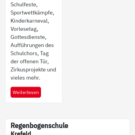
Schulfeste,
Sportwettkämpfe,
Kinderkarneval,
Vorlesetag,
Gottesdienste,
Aufführungen des
Schulchors, Tag
der offenen Tür,
Zirkusprojekte und
vieles mehr.
Weiterlesen
Re­gen­bo­gen­schu­le
Kre­feld