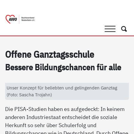
springen
AWO Bezirksverband Niederrhein e.V. 
Link zu Home
Suche
Such
Of­fe­ne Ganz­tags­schu­le
Bes­se­re Bil­dung­s­chan­cen für al­le
Unser Konzept für beliebten und gelingenden Ganztag
(Foto: Sascha Trojahn)
Die PISA-Studien haben es aufgedeckt: In keinem
anderen Industriestaat entscheidet die soziale
Herkunft so sehr über Schulerfolg und
Bildungschancen wie in Deutschland. Durch Offene