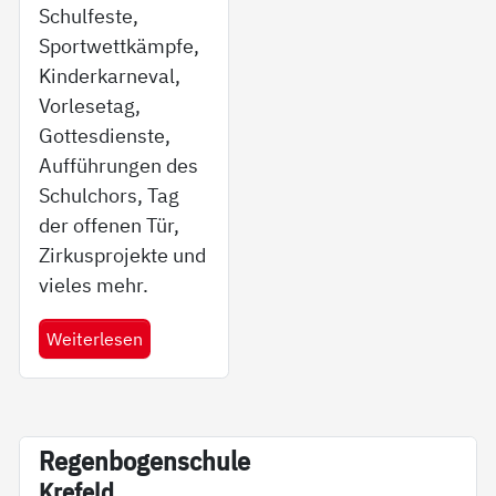
Schulfeste,
Sportwettkämpfe,
Kinderkarneval,
Vorlesetag,
Gottesdienste,
Aufführungen des
Schulchors, Tag
der offenen Tür,
Zirkusprojekte und
vieles mehr.
Weiterlesen
Re­gen­bo­gen­schu­le
Kre­feld