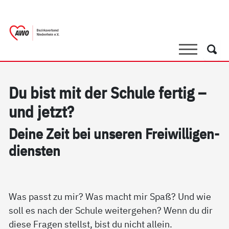
springen
AWO Bezirksverband Niederrhein e.V. |
Link zu Home
Suche
Such
Du bist mit der Schu­le fer­tig –
und jetzt?
Dei­ne Zeit bei un­se­ren Frei­wil­li­gen­
di­ens­ten
Was passt zu mir? Was macht mir Spaß? Und wie
soll es nach der Schule weitergehen? Wenn du dir
diese Fragen stellst, bist du nicht allein.