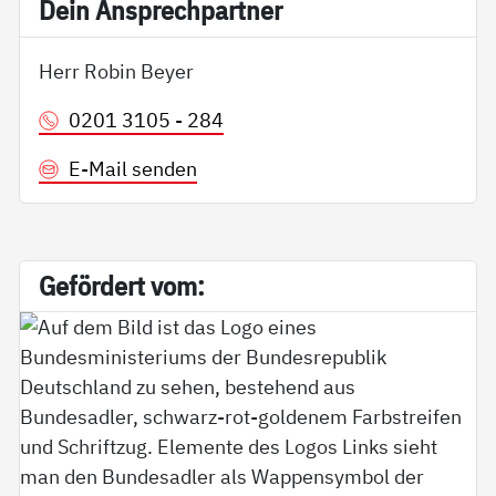
Dein An­sp­rech­part­ner
Herr Robin Beyer
0201 3105 - 284
E-Mail senden
Ge­för­dert vom: