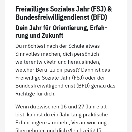
Frei­wil­li­ges So­zia­les Jahr (FSJ) &
Bun­des­f­rei­wil­li­gen­di­enst (BFD)
Dein Jahr für Ori­en­tie­rung, Er­fah­
rung und Zu­kunft
Du möchtest nach der Schule etwas
Sinnvolles machen, dich persönlich
weiterentwickeln und herausfinden,
welcher Beruf zu dir passt? Dann ist das
Freiwillige Soziale Jahr (FSJ) oder der
Bundesfreiwilligendienst (BFD) genau das
Richtige für dich.
Wenn du zwischen 16 und 27 Jahre alt
bist, kannst du ein Jahr lang praktische
Erfahrungen sammeln, Verantwortung
übernehmen und dich gleichzeitig für