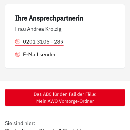
Ih­re An­sp­rech­part­ne­rin
Frau Andrea Krolzig
0201 3105 - 289
E-Mail senden
Das ABC für den Fall der Fälle:
Mein AWO Vorsorge-Ordner
Sie sind hier: