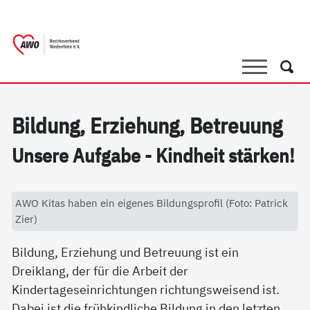
springen
AWO Bezirksverband Niederrhein e.V. 
Link zu Home
Suche
Such
Bil­dung, Er­zie­hung, Be­t­reu­ung
Un­se­re Auf­ga­be - Kind­heit stär­ken!
AWO Kitas haben ein eigenes Bildungsprofil (Foto: Patrick
Zier)
Bildung, Erziehung und Betreuung ist ein
Dreiklang, der für die Arbeit der
Kindertageseinrichtungen richtungsweisend ist.
Dabei ist die frühkindliche Bildung in den letzten