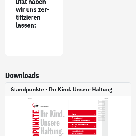
li­tät ha­ben
wir uns zer­
ti­fi­zie­ren
las­sen:
Down­loads
Standpunkte - Ihr Kind. Unsere Haltung