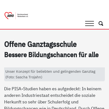
springen
AWO Bezirksverband Niederrhein e.V. 
Link zu Home
Suche
Such
Of­fe­ne Ganz­tags­schu­le
Bes­se­re Bil­dung­s­chan­cen für al­le
Unser Konzept für beliebten und gelingenden Ganztag
(Foto: Sascha Trojahn)
Die PISA-Studien haben es aufgedeckt: In keinem
anderen Industriestaat entscheidet die soziale
Herkunft so sehr über Schulerfolg und
Bildungschancen wie in Deutschland. Durch Offene