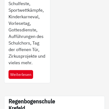
Schulfeste,
Sportwettkämpfe,
Kinderkarneval,
Vorlesetag,
Gottesdienste,
Aufführungen des
Schulchors, Tag
der offenen Tür,
Zirkusprojekte und
vieles mehr.
Weiterlesen
Re­gen­bo­gen­schu­le
Kre­feld