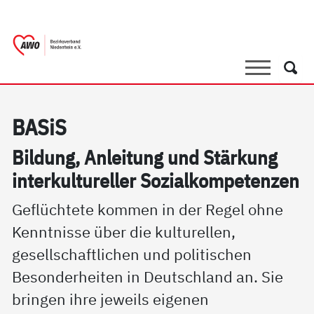
springen
AWO Bezirksverband Niederrhein e.V. 
Link zu Home
Suche
Such
BA­SiS
Bil­dung, An­lei­tung und Stär­kung
in­ter­kul­tu­rel­ler So­zial­kom­pe­ten­zen
Geflüchtete kommen in der Regel ohne
Kenntnisse über die kulturellen,
gesellschaftlichen und politischen
Besonderheiten in Deutschland an. Sie
bringen ihre jeweils eigenen