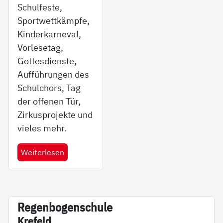
Schulfeste,
Sportwettkämpfe,
Kinderkarneval,
Vorlesetag,
Gottesdienste,
Aufführungen des
Schulchors, Tag
der offenen Tür,
Zirkusprojekte und
vieles mehr.
Weiterlesen
Re­gen­bo­gen­schu­le
Kre­feld