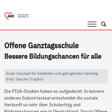
springen
AWO Bezirksverband Niederrhein e.V. 
Link zu Home
Suche
Such
Of­fe­ne Ganz­tags­schu­le
Bes­se­re Bil­dung­s­chan­cen für al­le
Unser Konzept für beliebten und gelingenden Ganztag
(Foto: Sascha Trojahn)
Die PISA-Studien haben es aufgedeckt: In keinem
anderen Industriestaat entscheidet die soziale
Herkunft so sehr über Schulerfolg und
Bildungschancen wie in Deutschland. Durch Offene