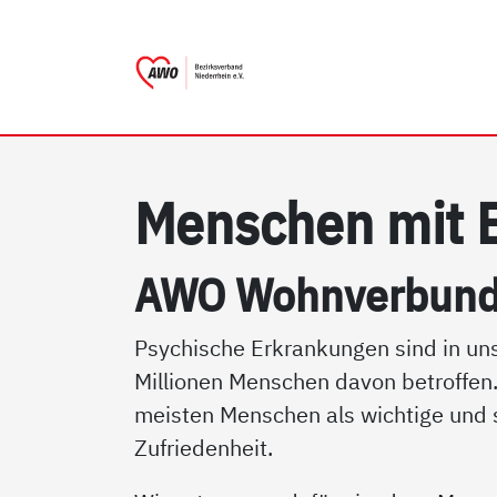
AWO Bezirksverband Niede
Link zu Home
Men­schen mit B
AWO Wohn­ver­bund 
Psychische Erkrankungen sind in uns
Millionen Menschen davon betroffen.
meisten Menschen als wichtige und s
Zufriedenheit.