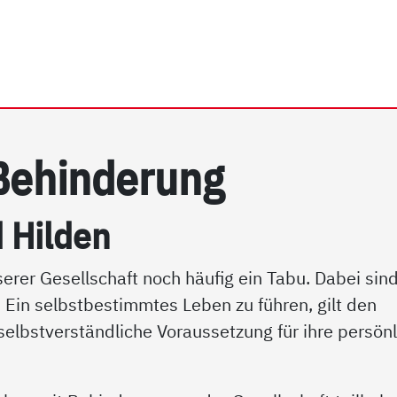
rrhein e.V. | Menschen m
e­hin­de­rung
Hil­den
erer Gesellschaft noch häufig ein Tabu. Dabei sin
 Ein selbstbestimmtes Leben zu führen, gilt den
elbstverständliche Voraussetzung für ihre persön