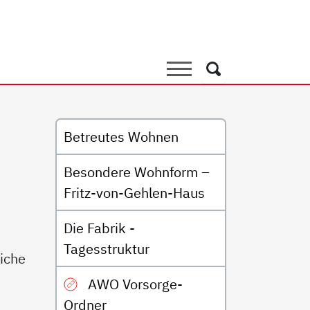
it Behinderung
Suche
Suche
Untermenü
Betreutes Wohnen
Besondere Wohnform –
Fritz-von-Gehlen-Haus
d
Die Fabrik -
Tagesstruktur
liche
AWO Vorsorge-
Ordner