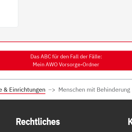
Das ABC für den Fall der Fälle:
Mein AWO Vorsorge-Ordner
e & Einrichtungen
Menschen mit Behinderung
Recht­li­ches
K