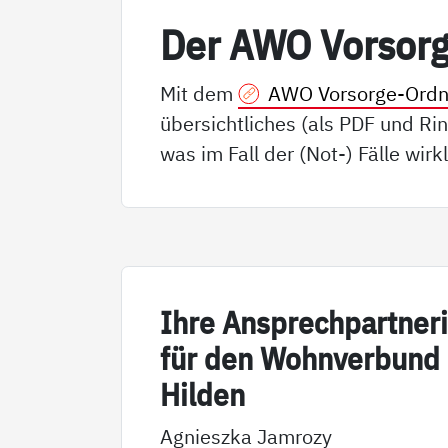
Der AWO Vor­sor­
Mit dem
AWO Vorsorge-Ordn
übersichtliches (als PDF und Rin
was im Fall der (Not-) Fälle wirkl
Ih­re An­sp­rech­part­ne­r
für den Wohn­ver­bund
Hil­den
Agnieszka Jamrozy