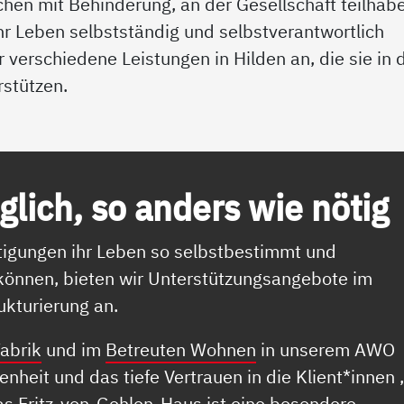
chen mit Behinderung, an der Gesellschaft teilhab
ihr Leben selbstständig und selbstverantwortlich
r verschiedene Leistungen in Hilden an, die sie in 
rstützen.
lich, so an­ders wie nö­t­ig
igungen ihr Leben so selbstbestimmt und
 können, bieten wir Unterstützungsangebote im
kturierung an.
abrik
und im
Betreuten Wohnen
in unserem AWO
heit und das tiefe Vertrauen in die Klient*innen 
as Fritz-von-Gehlen-Haus ist eine besondere