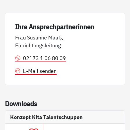
Ih­re An­sp­rech­part­ne­rin­nen
Frau Susanne Maaß,
Einrichtungsleitung
02173 1 06 80 09
E-Mail senden
Down­loads
Konzept Kita Talentschuppen