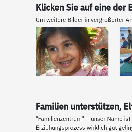
Kli­cken Sie auf ei­ne der B
Um weitere Bilder in vergrößerter An
Fa­mi­li­en un­ter­stüt­zen, El
"Familienzentrum“ – unser Name is
Erziehungsprozess wirklich gut geli