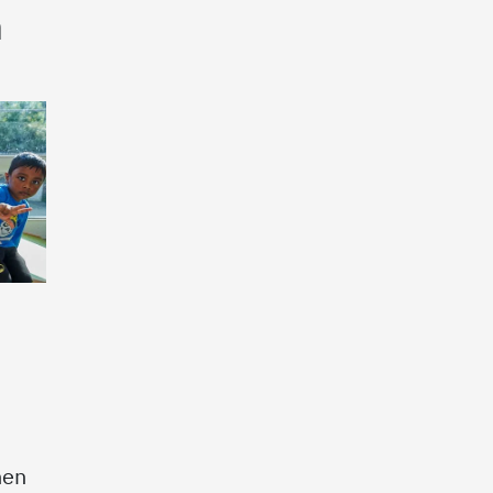
n
nen