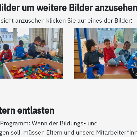
il­der um wei­te­re Bil­der an­zu­se­he
sicht anzusehen klicken Sie auf eines der Bilder:
­tern ent­las­ten
t Programm: Wenn der Bildungs- und
ngen soll, müssen Eltern und unsere Mitarbeiter*in