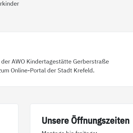
rkinder
n der AWO Kindertagestätte Gerberstraße
um Online-Portal der Stadt Krefeld.
Un­se­re Öff­nungs­zei­ten