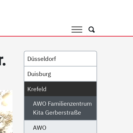
nzentrum Kita Gerberstraß
Suche
Suche
Untermenü
r.
Düsseldorf
Duisburg
Krefeld
AWO Familienzentrum
Kita Gerberstraße
AWO