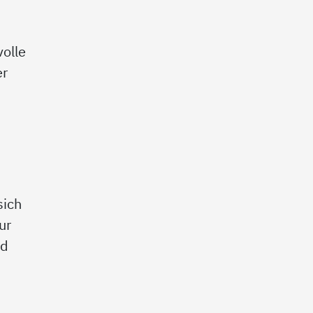
olle
er
sich
ur
nd