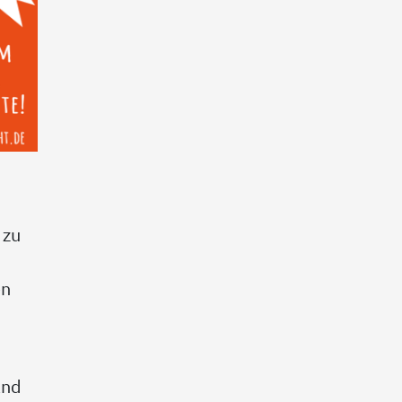
 zu
en
and