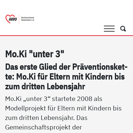
springen
AWO Bezirksverband Niederrhein e.V. |
Link zu Home
Suche
Such
Mo.Ki "un­ter 3"
Das ers­te Glied der Präv­en­ti­ons­ket­
te: Mo.Ki für El­tern mit Kin­dern bis
zum drit­ten Le­bens­jahr
Mo.Ki „unter 3“ startete 2008 als
Modellprojekt für Eltern mit Kindern bis
zum dritten Lebensjahr. Das
Gemeinschaftsprojekt der