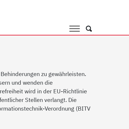
Barrierefreiheit
Suche
Suche
it Behinderungen zu gewährleisten.
essern und wenden die
efreiheit wird in der EU-Richtlinie
tlicher Stellen verlangt. Die
nformationstechnik-Verordnung (BITV