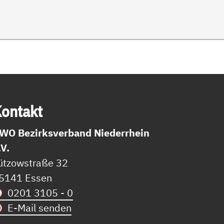
on­takt
WO Bezirksverband Niederrhein
.V.
ützowstraße 32
5141 Essen
0201 3105 - 0
E-Mail senden