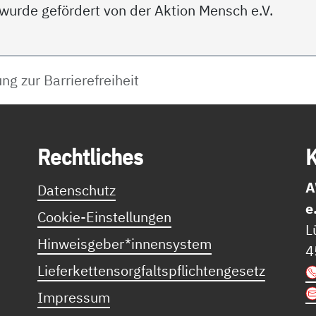
 wurde gefördert von der Aktion Mensch e.V.
ng zur Barrierefreiheit
Recht­li­ches
K
A
Datenschutz
e
Cookie-Einstellungen
L
Hinweisgeber*innensystem
4
Lieferkettensorgfaltspflichtengesetz
Impressum