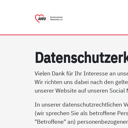
AWO Bezirksverband Nieder
Link zu Home
Da­ten­schutz­er­
Vielen Dank für Ihr Interesse an un
Wir richten uns dabei nach den gelt
unserer Website auf unseren Social
In unserer datenschutzrechtlichen V
(wir sprechen Sie als betroffene Per
"Betroffene" an) personenbezogenen