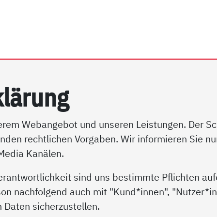
rhein e.V. | Datenschutz
klär­ung
serem Webangebot und unseren Leistungen. Der Schu
enden rechtlichen Vorgaben. Wir informieren Sie n
 Media Kanälen.
erantwortlichkeit sind uns bestimmte Pflichten au
son nachfolgend auch mit "Kund*innen", "Nutzer*inn
 Daten sicherzustellen.