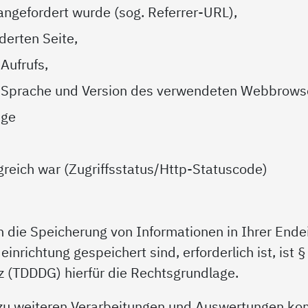
 angefordert wurde (sog. Referrer-URL),
erten Seite,
Aufrufs,
, Sprache und Version des verwendeten Webbrows
nge
lgreich war (Zugriffsstatus/Http-Statuscode)
n die Speicherung von Informationen in Ihrer Endei
einrichtung gespeichert sind, erforderlich ist, ist
z (TDDDG) hierfür die Rechtsgrundlage.
 zu weiteren Verarbeitungen und Auswertungen kom