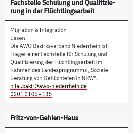
Fach­s­tel­le Schu­lung und Qua­li­fi­zie­
rung in der Flücht­lings­ar­beit
Migration & Integration
Essen
Die AWO Bezirksverband Niederrhein ist
Träger einer Fachstelle für Schulung und
Qualifizierung der Flüchtlingsarbeit im
Rahmen des Landesprogramms „Soziale
Beratung von Geflüchteten in NRW“.
hilal.bakir@
awo-niederrhein.de
0201 3105 - 135
Fritz-von-Gehlen-Haus