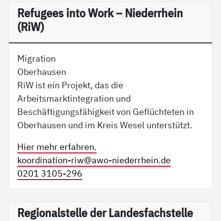
Re­fu­gees in­to Work – Nie­der­r­hein
(RiW)
Migration
Oberhausen
RiW ist ein Projekt, das die
Arbeitsmarktintegration und
Beschäftigungsfähigkeit von Geflüchteten in
Oberhausen und im Kreis Wesel unterstützt.
Hier mehr erfahren.
koordination-riw@
awo-niederrhein.de
0201 3105-296
Re­gio­nal­s­tel­le der Lan­des­fach­s­tel­le