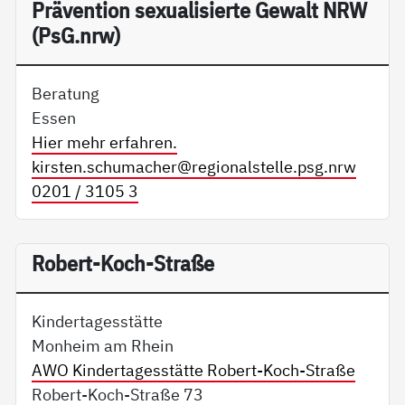
Präv­en­ti­on se­xua­li­sier­te Ge­walt NRW
(PsG.nrw)
Beratung
Essen
Hier mehr erfahren.
kirsten.schumacher@
regionalstelle.psg.nrw
0201 / 3105 3
Robert-Koch-Straße
Kindertagesstätte
Monheim am Rhein
AWO Kindertagesstätte Robert-Koch-Straße
Robert-Koch-Straße 73