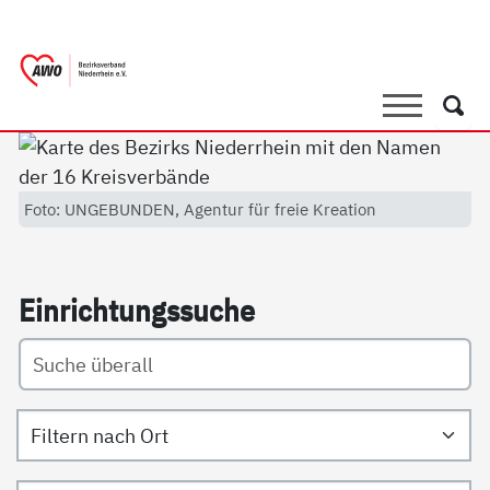
springen
AWO Bezirksverband Niederrhein e.V. 
Link zu Home
Suche
Such
Foto: UNGEBUNDEN, Agentur für freie Kreation
Ein­rich­tungs­su­che
Filtern nach Ort
Filtern nach Art