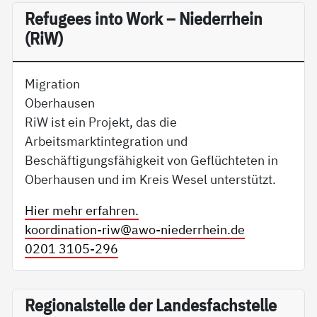
Re­fu­gees in­to Work – Nie­der­r­hein
(RiW)
Migration
Oberhausen
RiW ist ein Projekt, das die
Arbeitsmarktintegration und
Beschäftigungsfähigkeit von Geflüchteten in
Oberhausen und im Kreis Wesel unterstützt.
Hier mehr erfahren.
koordination-riw@
awo-niederrhein.de
0201 3105-296
Re­gio­nal­s­tel­le der Lan­des­fach­s­tel­le