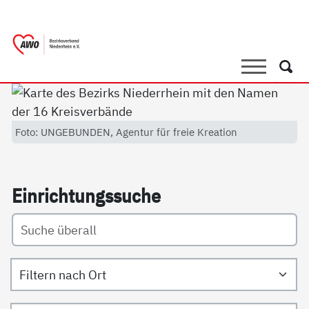
springen
AWO Bezirksverband Niederrhein e.V. 
Link zu Home
Suche
Such
Foto: UNGEBUNDEN, Agentur für freie Kreation
Ein­rich­tungs­su­che
Filtern nach Ort
Filtern nach Art