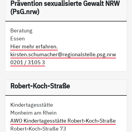
Präv­en­ti­on se­xua­li­sier­te Ge­walt NRW
(PsG.nrw)
Beratung
Essen
Hier mehr erfahren.
kirsten.schumacher@
regionalstelle.psg.nrw
0201 / 3105 3
Robert-Koch-Straße
Kindertagesstätte
Monheim am Rhein
AWO Kindertagesstätte Robert-Koch-Straße
Robert-Koch-Straße 73