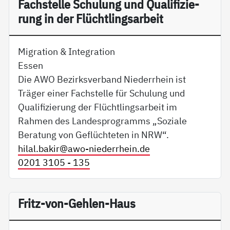
Fach­s­tel­le Schu­lung und Qua­li­fi­zie­
rung in der Flücht­lings­ar­beit
Migration & Integration
Essen
Die AWO Bezirksverband Niederrhein ist
Träger einer Fachstelle für Schulung und
Qualifizierung der Flüchtlingsarbeit im
Rahmen des Landesprogramms „Soziale
Beratung von Geflüchteten in NRW“.
hilal.bakir@
awo-niederrhein.de
0201 3105 - 135
Fritz-von-Gehlen-Haus