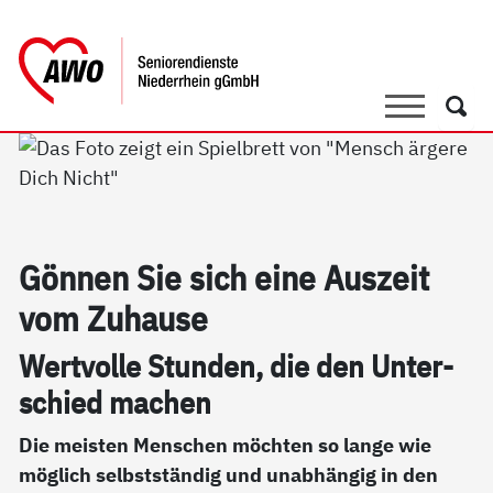
springen
AWO Bezirksverband Niederrhein e.V. 
Link zu Home
Suche
Such
Gön­nen Sie sich ei­ne Aus­zeit
vom Zu­hau­se
Wert­vol­le Stun­den, die den Un­ter­
schied ma­chen
Die meisten Menschen möchten so lange wie
möglich selbstständig und unabhängig in den