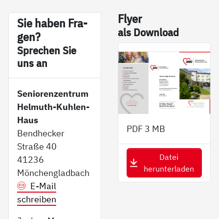
Fly­er
Sie ha­ben Fra­
als Down­load
gen?
Sp­re­chen Sie
uns an
Seniorenzentrum
Helmuth-Kuhlen-
Haus
PDF
3 MB
Bendhecker
Straße 40
Datei
41236
herunterladen
Mönchengladbach
E-Mail
schreiben