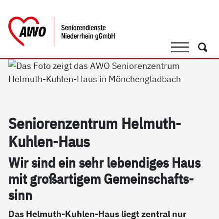
springen
AWO Bezirksverband Niederrhein e.V.
Link zu Home
Suche
Such
Se­nio­ren­zen­trum Hel­muth-
Kuh­len-Haus
Wir sind ein sehr le­ben­di­ges Haus
mit großar­ti­gem Ge­mein­schafts­
sinn
Das Helmuth-Kuhlen-Haus liegt zentral nur