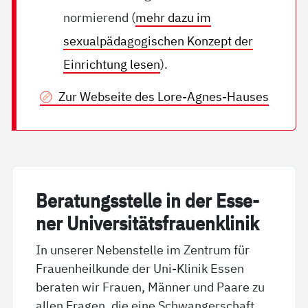
normierend (
mehr dazu im
sexualpädagogischen Konzept der
Einrichtung lesen
).
Zur Webseite des Lore-Agnes-Hauses
Be­ra­tungs­s­tel­le in der Es­se­
ner Uni­ver­si­täts­frau­en­k­li­nik
In unserer Nebenstelle im Zentrum für
Frauenheilkunde der Uni-Klinik Essen
beraten wir Frauen, Männer und Paare zu
allen Fragen, die eine Schwangerschaft,