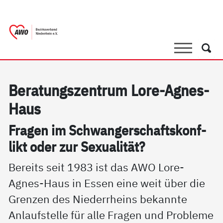
springen
AWO Bezirksverband Niederrhein e.V. 
Link zu Home
Suche
Such
Be­ra­tungs­zen­trum Lo­re-Ag­nes-
Haus
Fra­gen im Schwan­ger­schafts­kon­f­
likt oder zur Se­xua­li­tät?
Bereits seit 1983 ist das AWO Lore-
Agnes-Haus in Essen eine weit über die
Grenzen des Niederrheins bekannte
Anlaufstelle für alle Fragen und Probleme