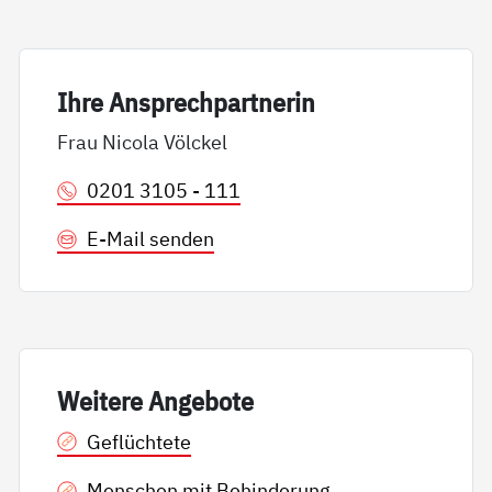
Ih­re An­sp­rech­part­ne­rin
Frau Nicola Völckel
0201 3105 - 111
E-Mail senden
Wei­te­re An­ge­bo­te
Geflüchtete
Menschen mit Behinderung