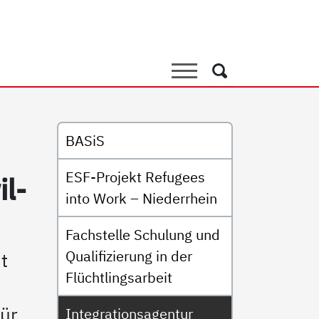
agentur SELF-i
Suche
Suche
Untermenü
BASiS
ESF-Projekt Refugees
il­
into Work – Niederrhein
Fachstelle Schulung und
Qualifizierung in der
t
Flüchtlingsarbeit
für
Integrationsagentur