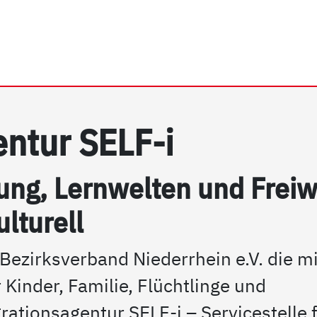
rhein e.V. | Integrations
­gen­tur SELF-i
rung, Lern­wel­ten und Frei­w
ul­tu­rell
Bezirksverband Niederrhein e.V. die mi
 Kinder, Familie, Flüchtlinge und
rationsagentur SELF-i – Servicestelle 