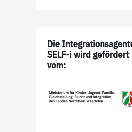
Die In­te­g­ra­ti­on­sa­gen­
SELF-i wird ge­för­dert
vom: