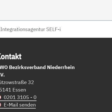
Integrationsagentur SELF-i
on­takt
WO Bezirksverband Niederrhein
.V.
ützowstraße 32
5141 Essen
0201 3105 - 0
E-Mail senden