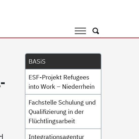
Suche
Suche
Untermenü
BASiS
ESF-Projekt Refugees
l­
into Work – Niederrhein
Fachstelle Schulung und
Qualifizierung in der
Flüchtlingsarbeit
d
Integrationsagentur