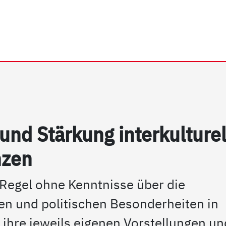
rhein e.V. | BASiS
und Stär­kung in­ter­kul­tu­re
n­zen
Regel ohne Kenntnisse über die
chen und politischen Besonderheiten in
 ihre jeweils eigenen Vorstellungen un