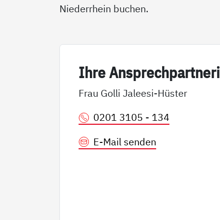
Niederrhein buchen.
Ih­re An­sp­rech­part­ne­r
Frau Golli Jaleesi-Hüster
0201 3105 - 134
E-Mail senden