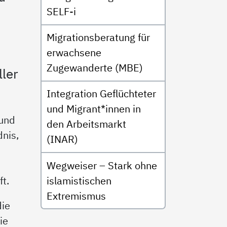
SELF-i
Migrationsberatung für
erwachsene
h
Zugewanderte (MBE)
ller
Integration Geflüchteter
und Migrant*innen in
 und
den Arbeitsmarkt
nis,
(INAR)
Wegweiser – Stark ohne
islamistischen
t.
Extremismus
die
ie