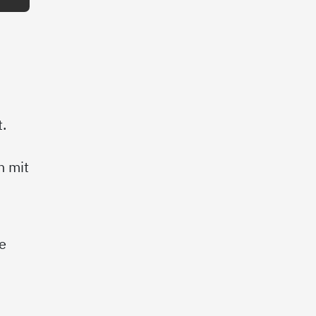
.
n mit
e