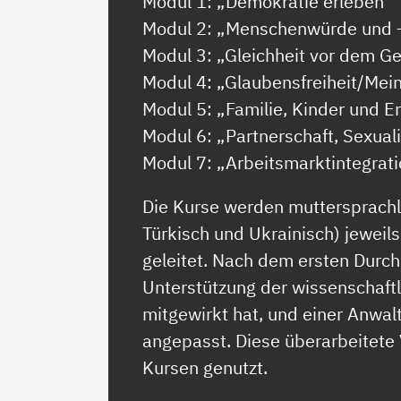
Modul 1: „Demokratie erleben“
Modul 2: „Menschenwürde und 
Modul 3: „Gleichheit vor dem G
Modul 4: „Glaubensfreiheit/Mein
Modul 5: „Familie, Kinder und E
Modul 6: „Partnerschaft, Sexual
Modul 7: „Arbeitsmarktintegrat
Die Kurse werden muttersprachli
Türkisch und Ukrainisch) jewei
geleitet. Nach dem ersten Durch
Unterstützung der wissenschaftl
mitgewirkt hat, und einer Anwal
angepasst. Diese überarbeitete 
Kursen genutzt.