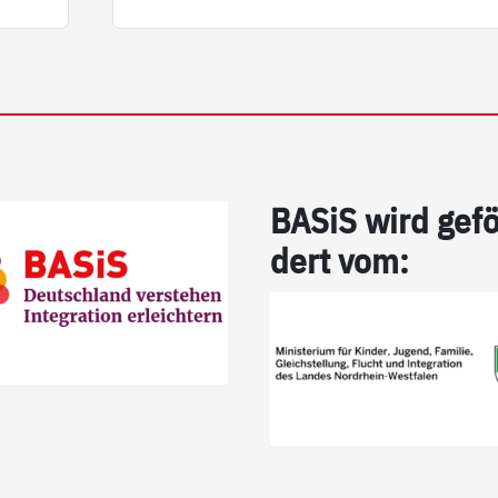
BA­SiS wird ge­f
dert vom: