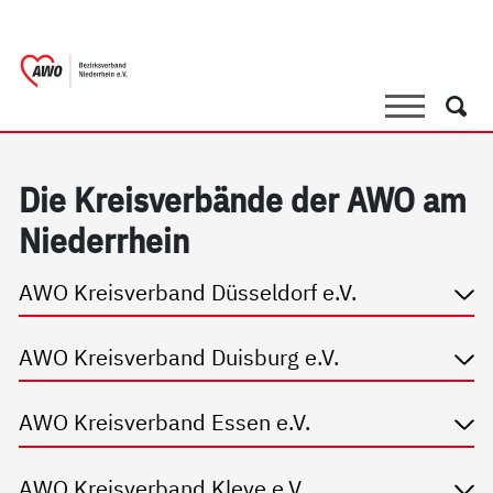
springen
AWO Bezirksverband Niederrhein e.V. 
Link zu Home
Suche
Such
Die Kreis­ver­bän­de der AWO am
Nie­der­r­hein
AWO Kreisverband Düsseldorf e.V.
AWO Kreisverband Duisburg e.V.
AWO Kreisverband Essen e.V.
AWO Kreisverband Kleve e.V.